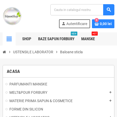
search
0
person
Autentificare
0,00 lei
NEW
HOT
view_headline
SHOP
BAZE SAPUN FORBURY
MANSKE
chevron_right
USTENSILE LABORATOR
chevron_right
Baloane sticla
ACASA
PARFUMANTI MANSKE
MELT&POUR FORBURY
add
MATERIE PRIMA SAPUN & COSMETICE
add
FORME DIN SILICON