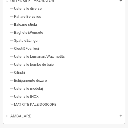
USTENSILE LABORATOR
add
Ustensile diverse
Pahare Berzelius
Baloane sticla
Baghete&Pensete
Spatule&Linguri
Clesti&Foarfeci
Ustensile Lumanari/Wax metlts
Ustensile bombe de baie
Cilindri
Echipamente dozare
Ustensile modelaj
Ustensile INOX
MATRITE KALEIDOSCOPE
AMBALARE
add