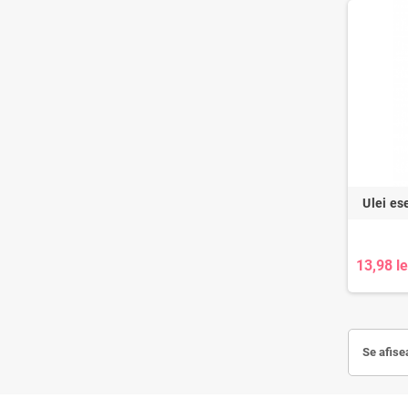
Ulei es
13,98 le
Se afise