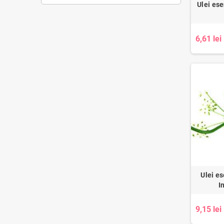
Ulei ese
6,61 lei
Ulei es
I
9,15 lei