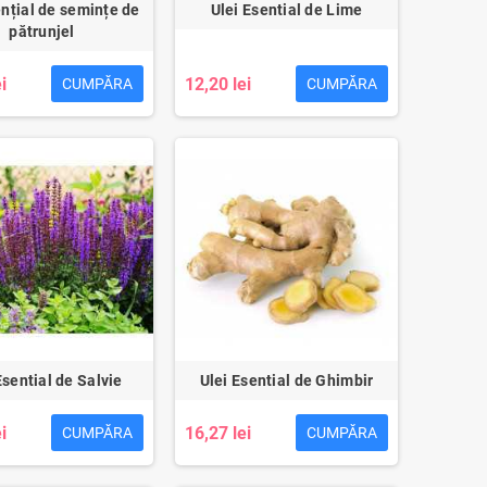
ențial de semințe de
Ulei Esential de Lime
pătrunjel
i
12,20 lei
CUMPĂRA
CUMPĂRA
Esential de Salvie
Ulei Esential de Ghimbir
i
16,27 lei
CUMPĂRA
CUMPĂRA