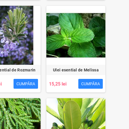
sential de Rozmarin
Ulei esential de Melissa
i
15,25 lei
CUMPĂRA
CUMPĂRA