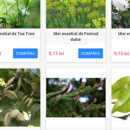
ential de Tea Tree
Ulei esential de Fenicul
Ulei e
dulce
i
8,13 lei
9,15 lei
CUMPĂRA
CUMPĂRA