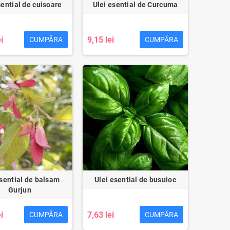
sential de cuisoare
Ulei esential de Curcuma
i
9,15 lei
CUMPĂRA
CUMPĂRA
esential de balsam
Ulei esential de busuioc
Gurjun
i
7,63 lei
CUMPĂRA
CUMPĂRA