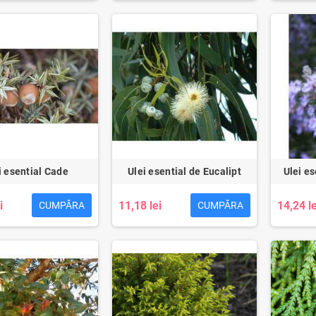
i esential Cade
Ulei esential de Eucalipt
Ulei e
i
11,18 lei
14,24 le
CUMPĂRA
CUMPĂRA