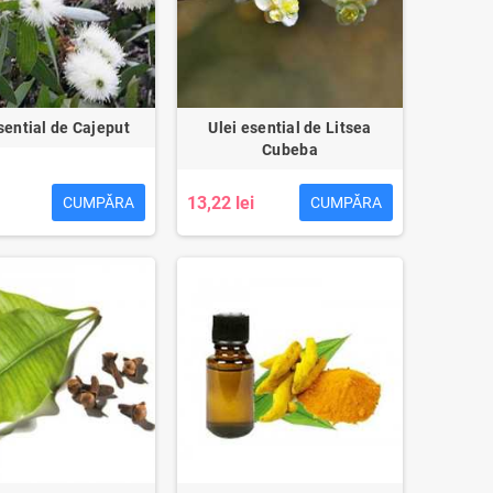
sential de Cajeput
Ulei esential de Litsea
Cubeba
13,22 lei
CUMPĂRA
CUMPĂRA