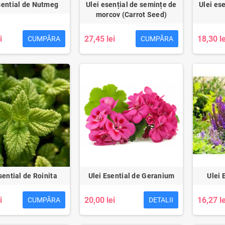
sential de Nutmeg
Ulei esențial de semințe de
Ulei es
morcov (Carrot Seed)
i
27,45 lei
18,30 le
CUMPĂRA
CUMPĂRA
sential de Roinita
Ulei Esential de Geranium
Ulei 
i
20,00 lei
16,27 le
CUMPĂRA
DETALII