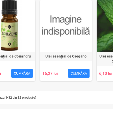
ențial de Coriandru
Ulei esențial de Oregano
Ulei es
i
16,27 lei
6,10 lei
CUMPĂRA
CUMPĂRA
aza 1-32 din 32 produs(e)