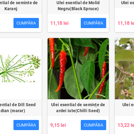
ntial de seminte de
Ulei esential de Molid
Ulei e
Karanj
Negru(Black Spruce)
11,18 lei
11,18 le
CUMPĂRA
CUMPĂRA
ential de Dill Seed
Ulei esential de semințe de
Ulei 
ndian (marar)
ardei iute(Chilli Seed)
9,15 lei
13,22 le
CUMPĂRA
CUMPĂRA