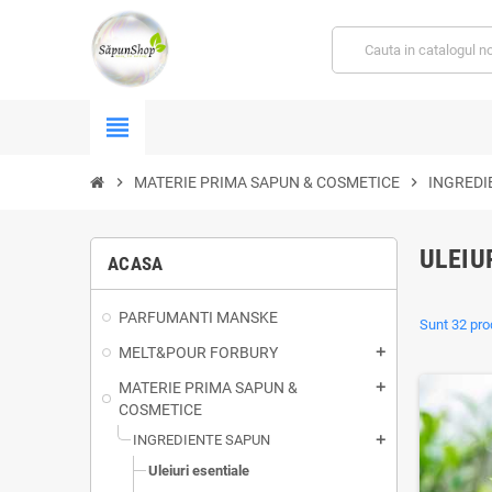
view_headline
chevron_right
MATERIE PRIMA SAPUN & COSMETICE
chevron_right
INGREDI
ULEIU
ACASA
PARFUMANTI MANSKE
Sunt 32 pro
MELT&POUR FORBURY
add
MATERIE PRIMA SAPUN &
add
COSMETICE
INGREDIENTE SAPUN
add
Uleiuri esentiale