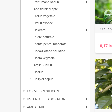
Parfumanti sapun
add
Ape florale/Lapte
Uleiuri vegetale
Unturi exotice
Ulei es
Coloranti
add
Pudre naturale
Plante pentru macerate
10,17 le
Soda/Potasa caustica
Ceara vegetala
Argile&Saruri
Ceaiuri
Sclipici sapun
FORME DIN SILICON
USTENSILE LABORATOR
add
AMBALARE
add