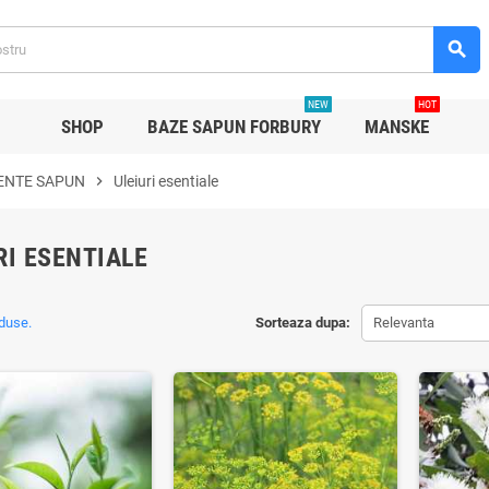
search
NEW
HOT
SHOP
BAZE SAPUN FORBURY
MANSKE
ENTE SAPUN
chevron_right
Uleiuri esentiale
RI ESENTIALE
duse.
Sorteaza dupa:
Relevanta