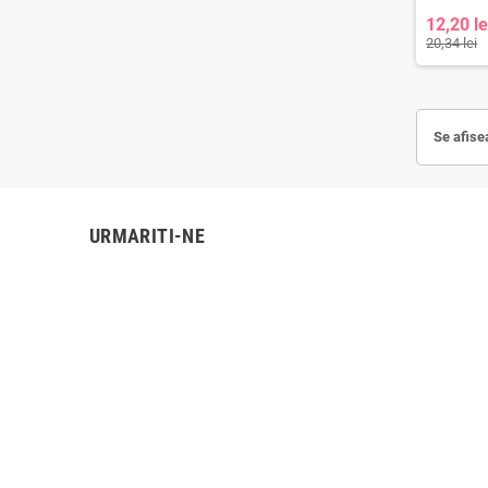
12,20 le
20,34 lei
Se afise
URMARITI-NE