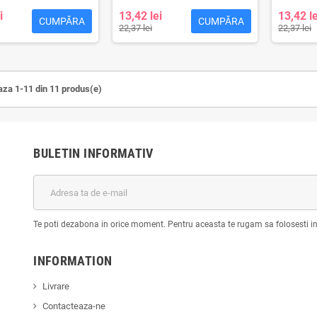
i
13,42 lei
13,42 le
CUMPĂRA
CUMPĂRA
22,37 lei
22,37 lei
aza 1-11 din 11 produs(e)
BULETIN INFORMATIV
Te poti dezabona in orice moment. Pentru aceasta te rugam sa folosesti in
INFORMATION
Livrare
Contacteaza-ne