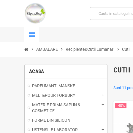
view_headline
chevron_right
AMBALARE
chevron_right
Recipiente&Cutii Lumanari
chevron_right
Cutii
CUTII
ACASA
PARFUMANTI MANSKE
Sunt 11 pro
MELT&POUR FORBURY
add
MATERIE PRIMA SAPUN &
add
-40%
COSMETICE
FORME DIN SILICON
USTENSILE LABORATOR
add