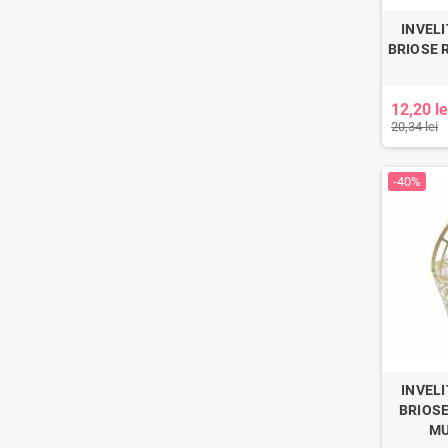
INVEL
BRIOSE 
12,20 le
20,34 lei
-40%
INVEL
BRIOSE
MU