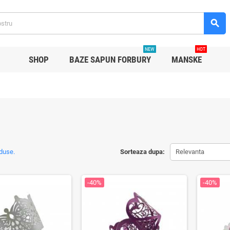
search
NEW
HOT
SHOP
BAZE SAPUN FORBURY
MANSKE
duse.
Sorteaza dupa:
Relevanta
-40%
-40%