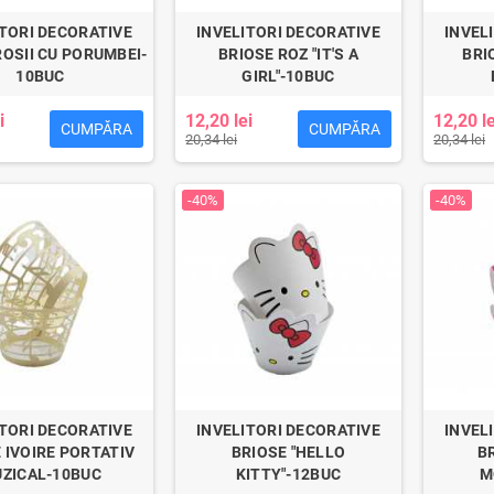
ITORI DECORATIVE
INVELITORI DECORATIVE
INVEL
ROSII CU PORUMBEI-
BRIOSE ROZ "IT'S A
BRIO
10BUC
GIRL"-10BUC
i
12,20 lei
12,20 le
CUMPĂRA
CUMPĂRA
20,34 lei
20,34 lei
-40%
-40%
ITORI DECORATIVE
INVELITORI DECORATIVE
INVEL
 IVOIRE PORTATIV
BRIOSE "HELLO
BR
ZICAL-10BUC
KITTY"-12BUC
M