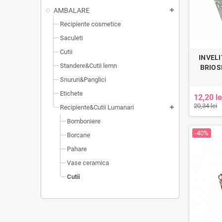
AMBALARE
add
Recipiente cosmetice
Saculeti
Cutii
INVEL
Standere&Cutii lemn
BRIOS
Snururi&Panglici
Etichete
12,20 le
20,34 lei
Recipiente&Cutii Lumanari
add
Bomboniere
-40%
Borcane
Pahare
Vase ceramica
Cutii