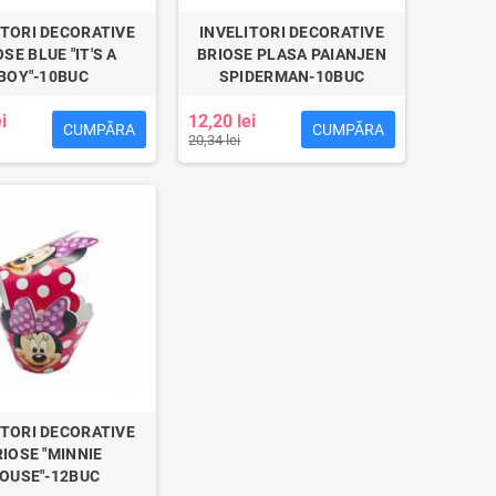
ITORI DECORATIVE
INVELITORI DECORATIVE
SE BLUE "IT'S A
BRIOSE PLASA PAIANJEN
BOY"-10BUC
SPIDERMAN-10BUC
i
12,20 lei
CUMPĂRA
CUMPĂRA
20,34 lei
ITORI DECORATIVE
IOSE "MINNIE
OUSE"-12BUC