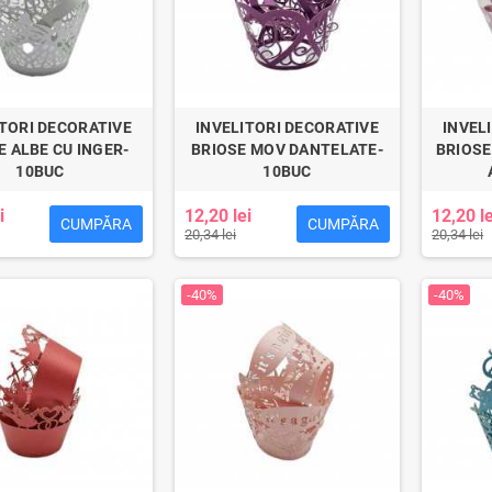
ITORI DECORATIVE
INVELITORI DECORATIVE
INVEL
E ALBE CU INGER-
BRIOSE MOV DANTELATE-
BRIOSE
10BUC
10BUC
i
12,20 lei
12,20 le
CUMPĂRA
CUMPĂRA
20,34 lei
20,34 lei
-40%
-40%